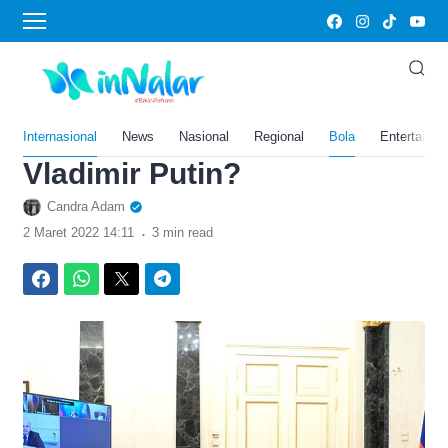
›
Home
Bola
Melihat Lebih Jauh Konflik
Rusia Ukraina, Seberapa
Serius Ancaman Nuklir
Internasional
News
Nasional
Regional
Bola
Entertainm
Vladimir Putin?
Candra Adam
.
2 Maret 2022 14:11
3 min read
Facebook
WhatsApp
Twitter
Telegram