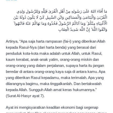
مَا أَفَاءَ اللهُ عَلَىٰ رَسُولِهِ مِنْ أَهْلِ الْقُرَىٰ فَلِلَّهِ وَلِلرَّسُولِ وَلِذِي
الْقُرْبَىٰ وَالْيَتَامَىٰ وَالْمَسَاكِينِ وَابْنِ السَّبِيلِ كَيْ لَا يَكُونَ دُولَةً بَيْنَ
الْأَغْنِيَاءِ مِنْكُمْ ۚ وَمَا آتَاكُمُ الرَّسُولُ فَخُذُوهُ وَمَا نَهَاكُمْ عَنْهُ فَانْتَهُوا ۚ
وَاتَّقُوا اللَّهَ ۖ إِنَّ اللَّهَ شَدِيدُ الْعِقَابِ
Artinya, “Apa saja harta rampasan (fai-i) yang diberikan Allah
kepada Rasul-Nya (dari harta benda) yang berasal dari
penduduk kota-kota maka adalah untuk Allah, untuk Rasul,
kaum kerabat, anak-anak yatim, orang-orang miskin dan
orang-orang yang dalam perjalanan, supaya harta itu jangan
beredar di antara orang-orang kaya saja di antara kamu. Apa
yang diberikan Rasul kepadamu, maka terimalah. Apa yang
dilarangnya bagimu, maka tinggalkanlah. Dan bertakwalah
kepada Allah. Sungguh Allah amat keras hukumannya.”
(Surat Al-Hasyr ayat 7).
Ayat ini mengisyaratkan keadilan ekonomi bagi segenap