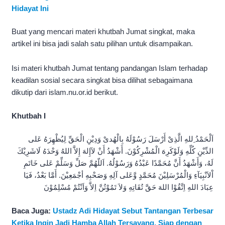
Hidayat Ini
Buat yang mencari materi khutbah Jumat singkat, maka
artikel ini bisa jadi salah satu pilihan untuk disampaikan.
Isi materi khutbah Jumat tentang pandangan Islam terhadap
keadilan sosial secara singkat bisa dilihat sebagaimana
dikutip dari islam.nu.or.id berikut.
Khutbah I
اَلْحَمْدُ ِللهِ الَّذِىْ أَرْسَلَ رَسُوْلَهُ بِالْهُدىْ وَدِيْنِ الْحَقِّ لِيُظْهِرَهُ عَلى
الدِّيْنِ كُلِّهِ وَلَوْكَرِهَ الْمُشْرِكُوْنَ. أَشْهَدُ أَنْ لآإِلهَ إِلاَّ اللهُ وَحْدَهُ لَاشَرِيْكَ
لَهُ، وَأَشْهَدُ أَنَّ مُحَمَّدًا عَبْدُهُ وَرَسُوْلُهُ. اَللّهُمَّ صَلِّ وَسَلِّمْ عَلى خَاتَمِ
اْلاَنْبِيَآءِ وَالْمُرْسَلِيْنَ مُحَمَّدٍ وَّعَلى آلِهِ وَصَحْبِهِ أجْمَعِيْنَ. أَمَّا بَعْدُ، فَيَا
عِبَادَ اللهِ اِتَّقُوْا اللهَ حَقَّ تُقَاتِهِ وَلاَ تَمُوْتُنَّ اِلاَّ وَاَنْتُمْ مُسْلِمُوْنَ
Baca Juga:
Ustadz Adi Hidayat Sebut Tantangan Terbesar
Ketika Ingin Jadi Hamba Allah Tersayang, Siap dengan