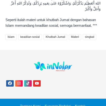
اللهَ اْلعَظِيْمَ يَذْكُرْكُمْ، وَاشْكُرُوْهُ عَلىَ نِعَمِهِ يَزِدْكُمْ، وَلَذِكْرُ اللهِ أَعَزَّ
وَأَجَلَّ وَأَكْبَرْ
Seperti itulah materi untuk khutbah Jumat dengan bahasan
Islam memandang keadilan sosial, semoga bermanfaat. ***
Islam
keadilan sosial
Khutbah Jumat
Materi
singkat
Tentang Kami
Susunan Redaksi
Kontak