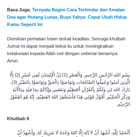
Baca Juga:
Ternyata Begini Cara Terhindar dan Amalan
Doa agar Hutang Lunas, Buya Yahya: Cepat Ubah Hidup
Kamu Seperti Ini
Demikian perhatian Islam terkait keadilan. Semoga khutbah
Jumat ini dapat menjadi bekal itu untuk meningkatkan
ketakwaan kepada Allah swt dengan sebenar-benarnya.
Amin.
بِسْمِ اللهِ الرَّحْمنِ الرَّحِيمِ. وَالْعَصْرِ (1) إِنَّ الْإِنْسَانَ لَفِي خُسْرٍ (2) إِلَّا
الَّذِينَ آمَنُوا وَعَمِلُوا الصَّالِحَاتِ وَتَوَاصَوْا بِالْحَقِّ وَتَوَاصَوْا بِالصَّبْرِ (3).
بَارَكَ الله لِي وَلَكُمْ بِاْلقُرْآنِ اْلعَظِيْمِ وَنَفَعَنِي وَإِيَّاكُمْ بِمَا فِيْهِ مِنَالْآيَةِ
وَذِكْرِ الْحَكِيْمِ. أَقُوْلُ قَوْلِي هَذَا فَأَسْتَغْفِرُ اللهَ العَظِيْمَ، إِنَّهُ هُوَ الغَفُوْرُ
الرَّحِيْم
Khutbah II
اَلْحَمْدُ لِلَّهِ. أَشْهَدُ أَنْ لآ إلَهَ إِلَّا اللهُ وَحْدَهُ لَا شَرِيكَ لَهُ، وَأَشْهَدُ أَنَّ