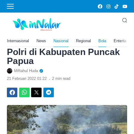
›
Home
Bola
Makin Menjadi, KKB Bumi
Hanguskan Rumah Warga
dan Tembaki Personil TNI-
Internasional
News
Nasional
Regional
Bola
Entertainm
Polri di Kabupaten Puncak
Papua
Miftahul Huda
.
21 Februari 2022 01:22
2 min read
Facebook
WhatsApp
Twitter
Telegram