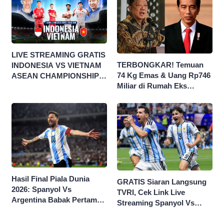
LIVE STREAMING GRATIS
TERBONGKAR! Temuan
INDONESIA VS VIETNAM
74 Kg Emas & Uang Rp746
ASEAN CHAMPIONSHIP
Miliar di Rumah Eks
HYUNDAI CUP 2026
Jampidsus Febri Seret
Nama Jokowi
Hasil Final Piala Dunia
GRATIS Siaran Langsung
2026: Spanyol Vs
TVRI, Cek Link Live
Argentina Babak Pertama
Streaming Spanyol Vs
0-0
Argentina di Sini Final
Piala Dunia 2026