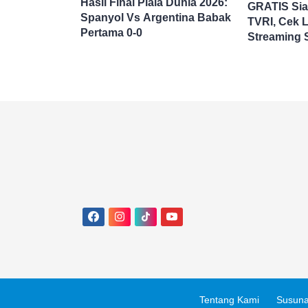
Hasil Final Piala Dunia 2026:
GRATIS Si
Spanyol Vs Argentina Babak
TVRI, Cek L
Pertama 0-0
Streaming 
Argentina di
Dunia 2026
Tentang Kami
Susuna