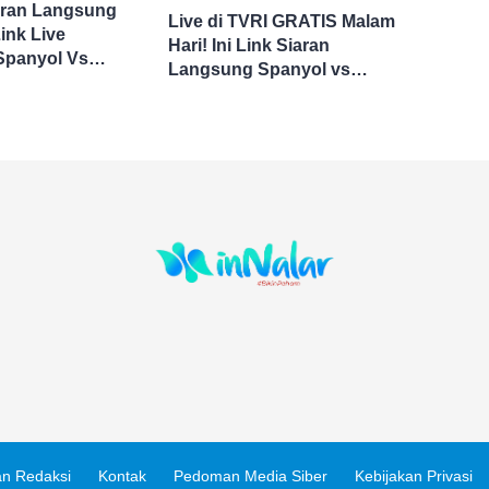
aran Langsung
Live di TVRI GRATIS Malam
ink Live
Hari! Ini Link Siaran
Spanyol Vs
Langsung Spanyol vs
 Sini Final Piala
Argentina di Final Piala
Dunia 2026
n Redaksi
Kontak
Pedoman Media Siber
Kebijakan Privasi