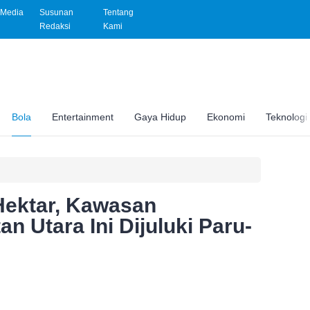
Media
Susunan
Tentang
Redaksi
Kami
Bola
Entertainment
Gaya Hidup
Ekonomi
Teknologi
Hektar, Kawasan
n Utara Ini Dijuluki Paru-