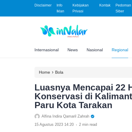
Disclaimer
Info
Kebijakan
Kontak
Pedoman 
Iklan
Privasi
Siber
Internasional
News
Nasional
Regional
›
Home
Bola
Luasnya Mencapai 22 
Konservasi di Kalimanta
Paru Kota Tarakan
Alfina Indira Qamaril Zahrah
.
15 Agustus 2023 14:20
2 min read