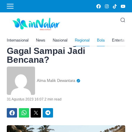
Home
›
Bola
Luasnya 1,45 Juta Hektar!
Proyek Lahan Gambut di
Kalimantan Tengah Justru
Internasional
News
Nasional
Regional
Bola
Entertainm
Gagal Sampai Jadi
Bencana?
Alma Malik Dewantara
31 Agustus 2023 16:07
.
2 min read
Facebook
WhatsApp
Twitter
Telegram