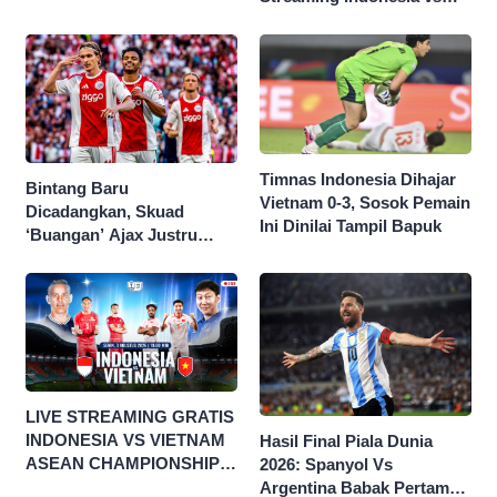
Singapura di Piala AFF
2026
Timnas Indonesia Dihajar
Bintang Baru
Vietnam 0-3, Sosok Pemain
Dicadangkan, Skuad
Ini Dinilai Tampil Bapuk
‘Buangan’ Ajax Justru
Menggila di Eropa
LIVE STREAMING GRATIS
INDONESIA VS VIETNAM
Hasil Final Piala Dunia
ASEAN CHAMPIONSHIP
2026: Spanyol Vs
HYUNDAI CUP 2026
Argentina Babak Pertama