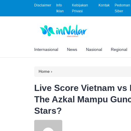
Disclaimer
Info
Kebijakan
Kontak
Pedoman 
Iklan
Privasi
Siber
Internasional
News
Nasional
Regional
Home
›
Live Score Vietnam vs F
The Azkal Mampu Gunc
Stars?