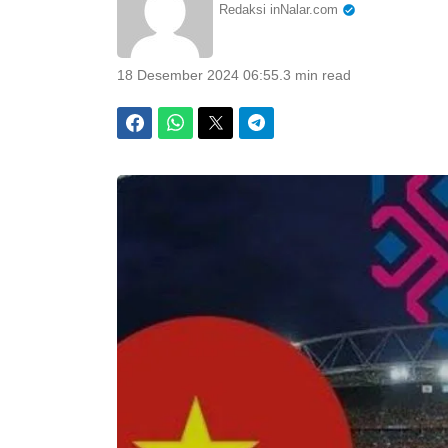
Redaksi inNalar.com
18 Desember 2024 06:55
.
3 min read
Facebook
WhatsApp
Twitter
Telegram