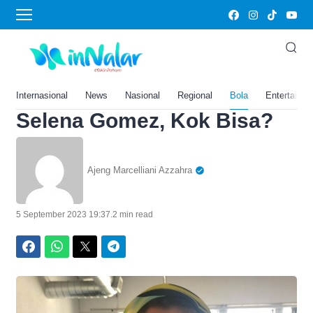
Home
›
Bola
Lionel Messi Gagal Cetak
Gol untuk Inter Miami,
Netizen Malah Salfok ke
Internasional
News
Nasional
Regional
Bola
Entertainm
Selena Gomez, Kok Bisa?
Ajeng Marcelliani Azzahra
5 September 2023 19:37
.
2 min read
Facebook
WhatsApp
Twitter
Telegram