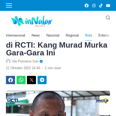
›
Home
Bola
Link Nonton Preman
Pensiun 7 Episode 5 Hari
Ini, Jumat 21 Oktober 2022
Internasional
News
Nasional
Regional
Bola
Entertainm
di RCTI: Kang Murad Murka
Gara-Gara Ini
Ida Purnama Sari
.
21 Oktober 2022 16:40
2 min read
Facebook
WhatsApp
Twitter
Telegram