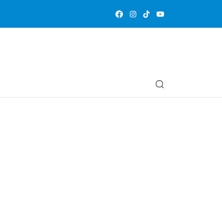
Olahraga
Hiburan
Muslimpedia
Edukasi
Opini & Ce