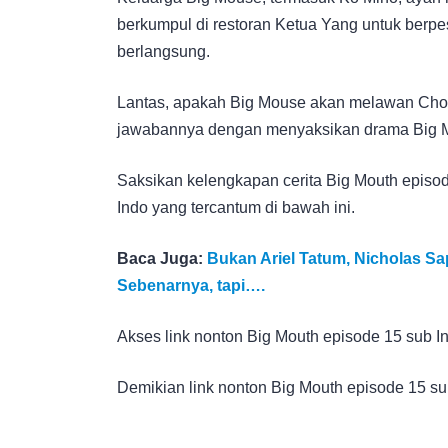
berkumpul di restoran Ketua Yang untuk ber
berlangsung.
Lantas, apakah Big Mouse akan melawan Cho
jawabannya dengan menyaksikan drama Big M
Saksikan kelengkapan cerita Big Mouth episod
Indo yang tercantum di bawah ini.
Baca Juga:
Bukan Ariel Tatum, Nicholas Sa
Sebenarnya, tapi….
Akses link nonton Big Mouth episode 15 sub I
Demikian link nonton Big Mouth episode 15 sub