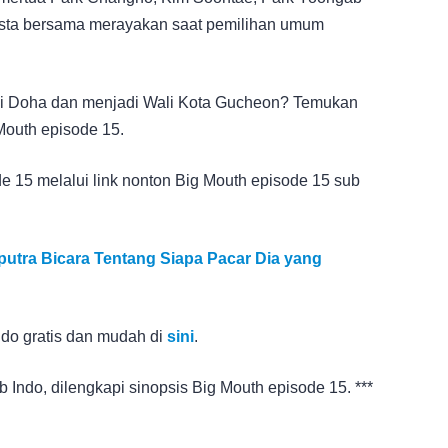
pesta bersama merayakan saat pemilihan umum
i Doha dan menjadi Wali Kota Gucheon? Temukan
outh episode 15.
e 15 melalui link nonton Big Mouth episode 15 sub
putra Bicara Tentang Siapa Pacar Dia yang
ndo gratis dan mudah di
sini
.
 Indo, dilengkapi sinopsis Big Mouth episode 15. ***