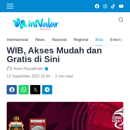
›
Home
Bola
Link Live Streaming
Bhayangkara FC vs Borneo
FC Kick Off Pukul 16.00
Internasional
News
Nasional
Regional
Bola
Entertainm
WIB, Akses Mudah dan
Gratis di Sini
Amin Raziatifudin
.
13 September 2022 15:00
2 min read
Facebook
WhatsApp
Twitter
Telegram