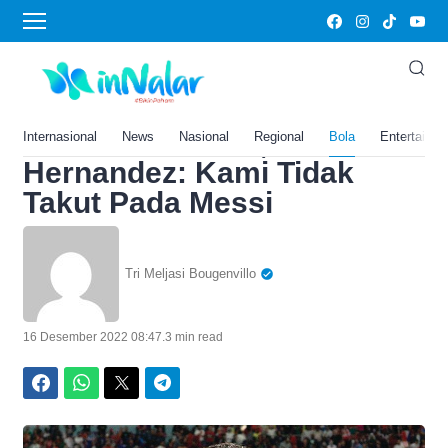
Home
›
Bola
Link Live Streaming
Argentina vs Prancis Final
Piala Dunia 2022, Theo
Internasional
News
Nasional
Regional
Bola
Entertainm
Hernandez: Kami Tidak
Takut Pada Messi
Tri Meljasi Bougenvillo
16 Desember 2022 08:47
.
3 min read
Facebook
WhatsApp
Twitter
Telegram