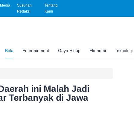
Media
Susunan
Tentang
Redaksi
Kami
Bola
Entertainment
Gaya Hidup
Ekonomi
Teknologi
aerah ini Malah Jadi
r Terbanyak di Jawa