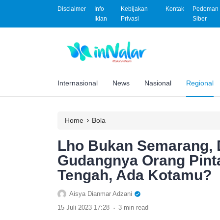
Disclaimer
Info
Kebijakan
Kontak
Pedoman 
Iklan
Privasi
Siber
Internasional
News
Nasional
Regional
›
Home
Bola
Lho Bukan Semarang, D
Gudangnya Orang Pinta
Tengah, Ada Kotamu?
Aisya Dianmar Adzani
.
15 Juli 2023 17:28
3 min read