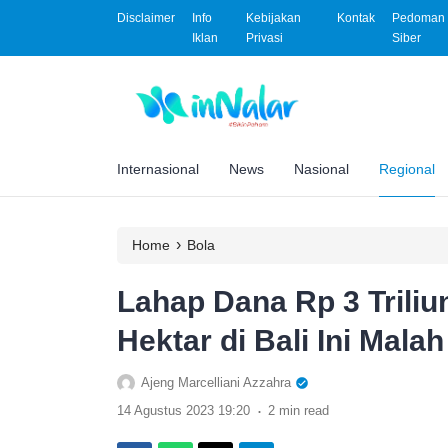
Disclaimer
Info
Kebijakan
Kontak
Pedoman 
Iklan
Privasi
Siber
Internasional
News
Nasional
Regional
›
Home
Bola
Lahap Dana Rp 3 Triliu
Hektar di Bali Ini Mala
Ajeng Marcelliani Azzahra
.
14 Agustus 2023 19:20
2 min read