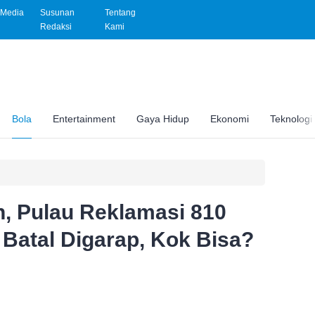
Media
Susunan
Tentang
Redaksi
Kami
Bola
Entertainment
Gaya Hidup
Ekonomi
Teknologi
n, Pulau Reklamasi 810
h Batal Digarap, Kok Bisa?