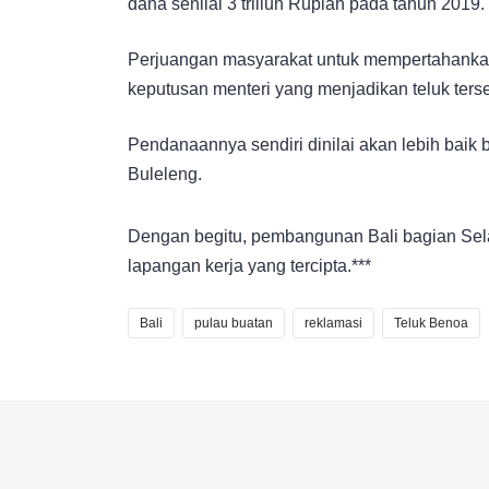
dana senilai 3 triliun Rupiah pada tahun 2019.
Perjuangan masyarakat untuk mempertahankan
keputusan menteri yang menjadikan teluk ters
Pendanaannya sendiri dinilai akan lebih bai
Buleleng.
Dengan begitu, pembangunan Bali bagian Sel
lapangan kerja yang tercipta.***
Bali
pulau buatan
reklamasi
Teluk Benoa