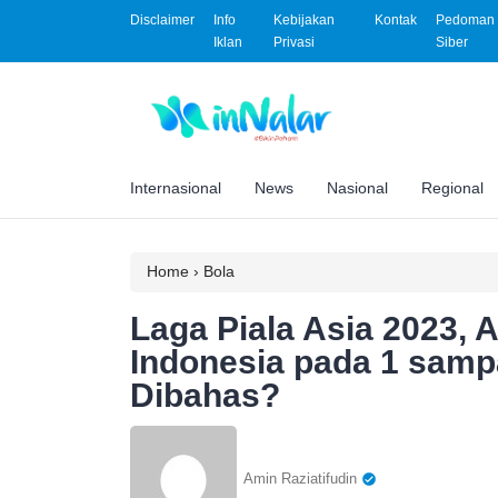
Disclaimer
Info
Kebijakan
Kontak
Pedoman 
Iklan
Privasi
Siber
Internasional
News
Nasional
Regional
Home
›
Bola
Laga Piala Asia 2023,
Indonesia pada 1 samp
Dibahas?
Amin Raziatifudin