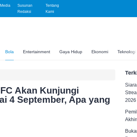
Media
Susunan
Tentang
Redaksi
Kami
Bola
Entertainment
Gaya Hidup
Ekonomi
Teknologi
Terk
Siara
 AFC Akan Kunjungi
Strea
ai 4 September, Apa yang
2026
Pemil
Akhir
Buka