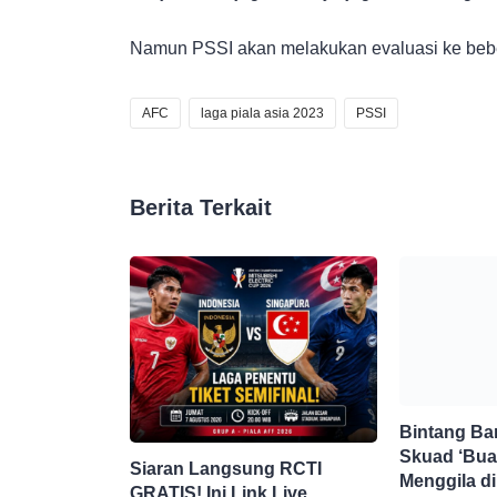
Namun PSSI akan melakukan evaluasi ke beb
AFC
laga piala asia 2023
PSSI
Berita Terkait
Bintang Ba
Skuad ‘Bua
Siaran Langsung RCTI
Menggila d
GRATIS! Ini Link Live