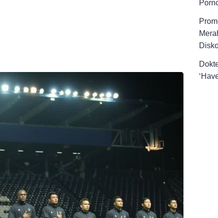
Porno
Promo
Merah
Disk
Dokt
‘Have