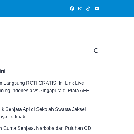
Olahraga
Hiburan
Muslimpedia
Edukasi
Opini & Ce
ini
n Langsung RCTI GRATIS! Ini Link Live
ming Indonesia vs Singapura di Piala AFF
ik Senjata Api di Sekolah Swasta Jaksel
nya Terkuak
n Cuma Senjata, Narkoba dan Puluhan CD