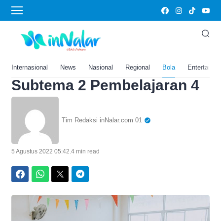
Home
›
Bola
Kunci Jawaban Tema 1
Kelas 5 SD Halaman 90 91
92 93 Buku Tematik
Internasional
News
Nasional
Regional
Bola
Entertainm
Subtema 2 Pembelajaran 4
Tim Redaksi inNalar.com 01
5 Agustus 2022 05:42
.
4 min read
Facebook
WhatsApp
Twitter
Telegram