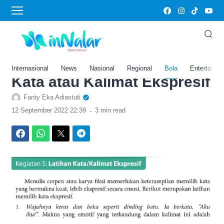
›
Home
Bola
Kunci Jawaban Bahasa
Indonesia Kelas 9 Halaman
77 78 Kegiatan 5: Latihan
Internasional
News
Nasional
Regional
Bola
Entertainm
Kata atau Kalimat Ekspresif
Fanty Eka Adiastuti
.
12 September 2022 22:39
3 min read
Facebook
WhatsApp
Twitter
Telegram