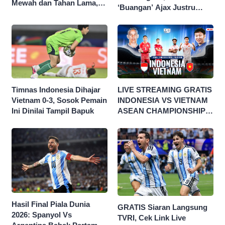
Mewah dan Tahan Lama,
‘Buangan’ Ajax Justru
Nggak Kalah Sama Parfum
Menggila di Eropa
1 Jutaan!
Timnas Indonesia Dihajar
LIVE STREAMING GRATIS
Vietnam 0-3, Sosok Pemain
INDONESIA VS VIETNAM
Ini Dinilai Tampil Bapuk
ASEAN CHAMPIONSHIP
HYUNDAI CUP 2026
Hasil Final Piala Dunia
GRATIS Siaran Langsung
2026: Spanyol Vs
TVRI, Cek Link Live