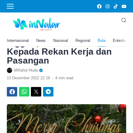
›
Home
Bola
Kumpulan Ucapan Selamat
Natal 2022 dalam Bahasa
Inggris, Cocok Diberikan
Internasional
News
Nasional
Regional
Bola
Entertainm
Kepada Rekan Kerja dan
Pasangan
Miftahul Huda
.
13 Desember 2022 22:19
4 min read
Facebook
WhatsApp
Twitter
Telegram