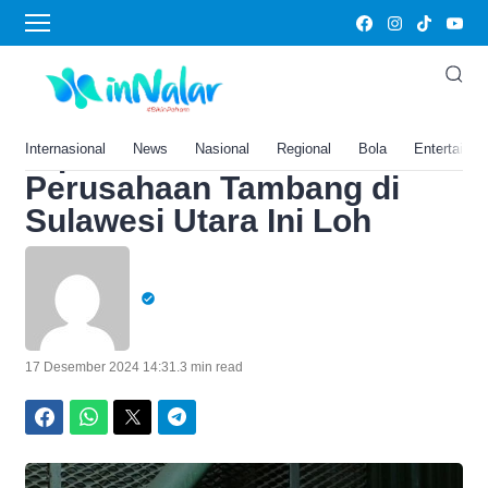
Home
›
Kenal Merek Emas Merah
Putih Lotus Archi? Ternyata
Diproduksi oleh
Internasional
News
Nasional
Regional
Bola
Entertainm
Perusahaan Tambang di
Sulawesi Utara Ini Loh
17 Desember 2024 14:31
.
3 min read
Facebook
WhatsApp
Twitter
Telegram