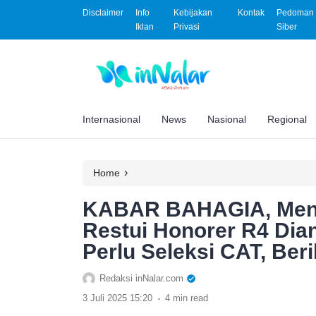
Disclaimer
Info
Kebijakan
Kontak
Pedoman 
Iklan
Privasi
Siber
Internasional
News
Nasional
Regional
›
Home
KABAR BAHAGIA, Menpa
Restui Honorer R4 Dia
Perlu Seleksi CAT, Ber
Redaksi inNalar.com
.
3 Juli 2025 15:20
4 min read