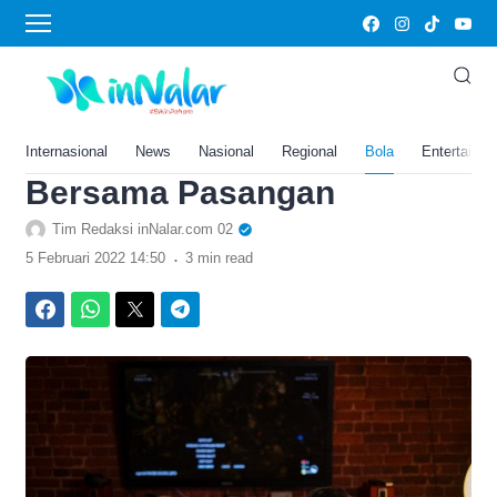
›
Home
Bola
Jelang Hari Valentine 2022,
5 Rekomendasi Film
Romantis untuk Ditonton
Internasional
News
Nasional
Regional
Bola
Entertainm
Bersama Pasangan
Tim Redaksi inNalar.com 02
.
5 Februari 2022 14:50
3 min read
Facebook
WhatsApp
Twitter
Telegram