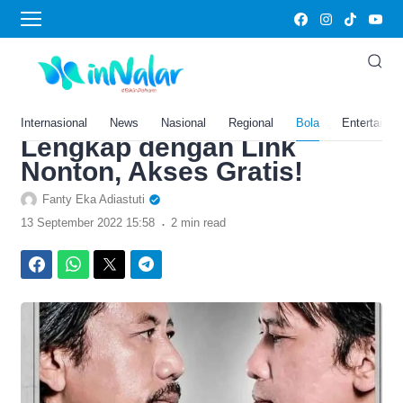
›
Home
Bola
Jadwal Tayang Preman
Pensiun 6 Hari Ini, Selasa
13 September 2022
Internasional
News
Nasional
Regional
Bola
Entertainm
Lengkap dengan Link
Nonton, Akses Gratis!
Fanty Eka Adiastuti
.
13 September 2022 15:58
2 min read
Facebook
WhatsApp
Twitter
Telegram