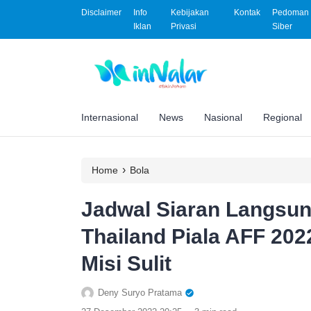
Disclaimer
Info
Kebijakan
Kontak
Pedoman 
Iklan
Privasi
Siber
Internasional
News
Nasional
Regional
›
Home
Bola
Jadwal Siaran Langsun
Thailand Piala AFF 20
Misi Sulit
Deny Suryo Pratama
.