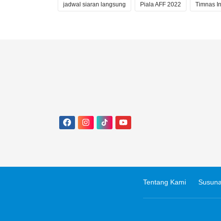
jadwal siaran langsung
Piala AFF 2022
Timnas I
Tentang Kami
Susuna