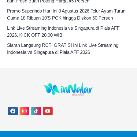
dan Fresh Buah Potong Harga 45 Persen
Promo Superindo Hari Ini 8 Agustus 2026 Telur Ayam Turun
Cuma 18 Ribuan 10’S PCK hingga Diskon 50 Persen
Link Live Streaming Indonesia vs Singapura di Piala AFF
2026, KICK OFF 20.00 WIB
Siaran Langsung RCTI GRATIS! Ini Link Live Streaming
Indonesia vs Singapura di Piala AFF 2026