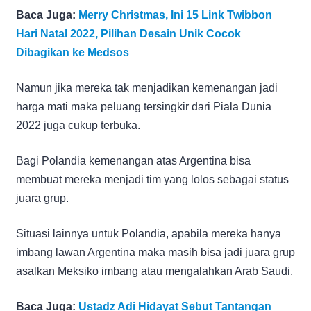
Baca Juga:
Merry Christmas, Ini 15 Link Twibbon
Hari Natal 2022, Pilihan Desain Unik Cocok
Dibagikan ke Medsos
Namun jika mereka tak menjadikan kemenangan jadi
harga mati maka peluang tersingkir dari Piala Dunia
2022 juga cukup terbuka.
Bagi Polandia kemenangan atas Argentina bisa
membuat mereka menjadi tim yang lolos sebagai status
juara grup.
Situasi lainnya untuk Polandia, apabila mereka hanya
imbang lawan Argentina maka masih bisa jadi juara grup
asalkan Meksiko imbang atau mengalahkan Arab Saudi.
Baca Juga:
Ustadz Adi Hidayat Sebut Tantangan