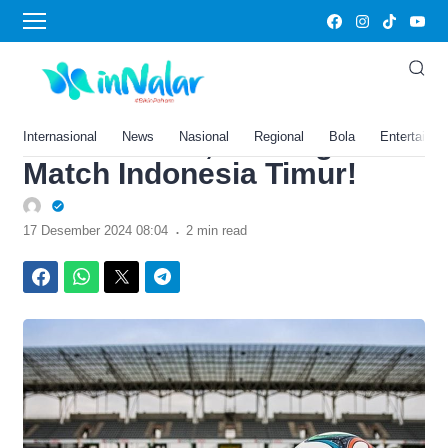
›
Home
Jadwal Liga 1 Hari Ini
Selasa, 17 Desember 2024
Live Indosiar, Ada Big
Internasional
News
Nasional
Regional
Bola
Entertainm
Match Indonesia Timur!
.
17 Desember 2024 08:04
2 min read
Facebook
WhatsApp
Twitter
Telegram