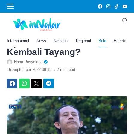
›
Home
Bola
Jadwal Acara RCTI Hari ini
Jumat 16 September 2022:
Apa Preman Pensiun 6
Internasional
News
Nasional
Regional
Bola
Entertainm
Kembali Tayang?
Hana Rosydiana
.
16 September 2022 09:49
2 min read
Facebook
WhatsApp
Twitter
Telegram