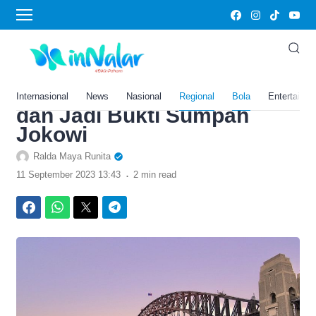
›
Home
Bola
Jadi Landmark Terpanjang
di Papua! Jembatan Youtefa
Habiskan Dana Rp1,8 Trilun
Internasional
News
Nasional
Regional
Bola
Entertainm
dan Jadi Bukti Sumpah
Jokowi
Ralda Maya Runita
.
11 September 2023 13:43
2 min read
Facebook
WhatsApp
Twitter
Telegram