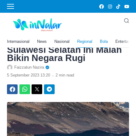
›
Home
Bola
Jadi Harapan Warga,
Pembangunan Perbaikan
Jalan Rp 4 Miliar di
Internasional
News
Nasional
Regional
Bola
Entertainm
Sulawesi Selatan Ini Malah
Bikin Negara Rugi
Faizzatun Nazira
.
5 September 2023 13:20
2 min read
Facebook
WhatsApp
Twitter
Telegram