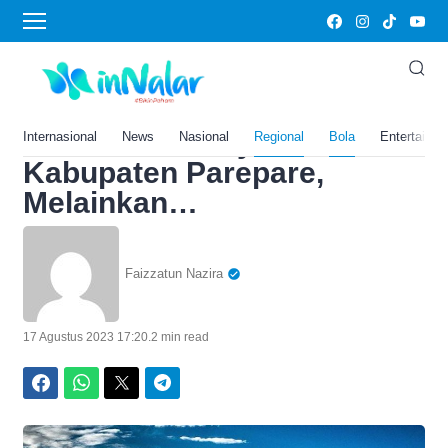
Home
›
Bola
Inilah 4 Daerah Penghasil
Orang Pintar di Sulawesi
Selatan Juaranya Bukan
Internasional
News
Nasional
Regional
Bola
Entertainm
Kabupaten Parepare,
Melainkan…
Faizzatun Nazira
17 Agustus 2023 17:20
.
2 min read
Facebook
WhatsApp
Twitter
Telegram