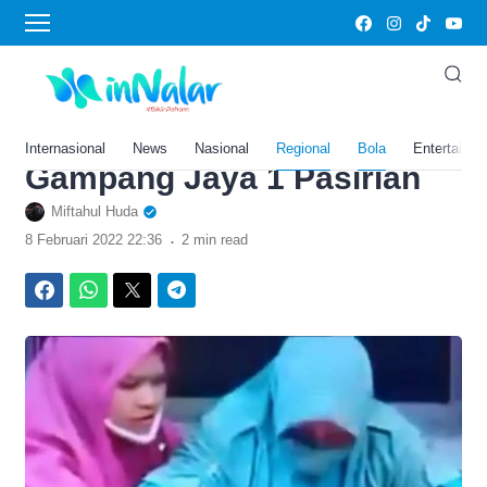
›
Home
Bola
Ini Tampang Ibu dan Anak di
Lumajang yang Mencuri
Gelang Emas di Toko Emas
Internasional
News
Nasional
Regional
Bola
Entertainm
Gampang Jaya 1 Pasirian
Miftahul Huda
.
8 Februari 2022 22:36
2 min read
Facebook
WhatsApp
Twitter
Telegram