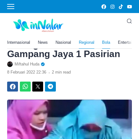
›
Home
Bola
Ini Tampang Ibu dan Anak di
Lumajang yang Mencuri
Gelang Emas di Toko Emas
Internasional
News
Nasional
Regional
Bola
Entertainm
Gampang Jaya 1 Pasirian
Miftahul Huda
.
8 Februari 2022 22:36
2 min read
Facebook
WhatsApp
Twitter
Telegram