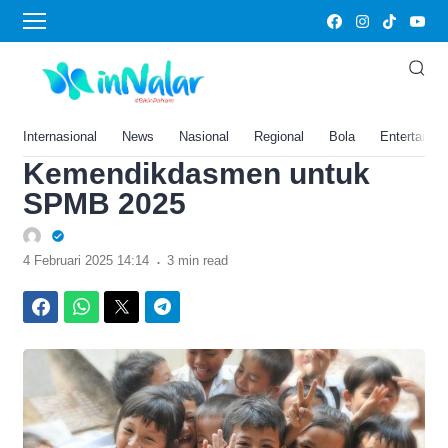
›
Home
Ini Persyaratan Usia Calon
Siswa Baru SD, SMP, dan
SMA Sesuai Arahan
Internasional
News
Nasional
Regional
Bola
Entertainm
Kemendikdasmen untuk
SPMB 2025
.
4 Februari 2025 14:14
3 min read
Facebook
WhatsApp
Twitter
Telegram