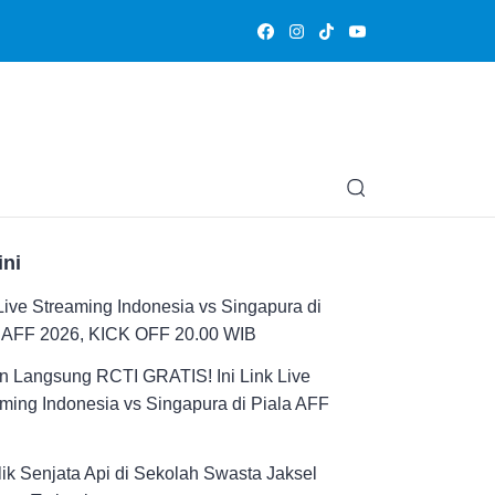
Olahraga
Hiburan
Muslimpedia
Edukasi
Opini & Ce
ini
Live Streaming Indonesia vs Singapura di
a AFF 2026, KICK OFF 20.00 WIB
n Langsung RCTI GRATIS! Ini Link Live
ming Indonesia vs Singapura di Piala AFF
ik Senjata Api di Sekolah Swasta Jaksel