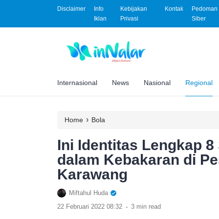
Disclaimer
Info
Kebijakan
Kontak
Pedoman 
Iklan
Privasi
Siber
Internasional
News
Nasional
Regional
›
Home
Bola
Ini Identitas Lengkap 8
dalam Kebakaran di Pes
Karawang
Miftahul Huda
.
22 Februari 2022 08:32
3 min read