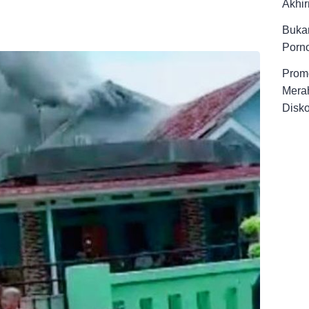
Akhir
Buka
Porno
Promo
Merah
Disk