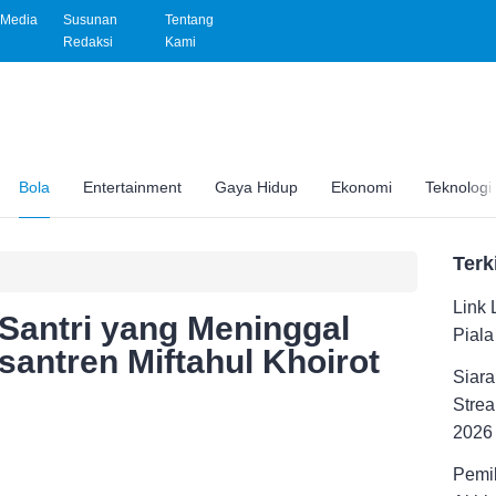
Media
Susunan
Tentang
Redaksi
Kami
Bola
Entertainment
Gaya Hidup
Ekonomi
Teknologi
Terk
Link 
 Santri yang Meninggal
Pial
antren Miftahul Khoirot
Siara
Strea
2026
Pemil