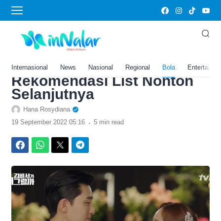
›
Home
Bola
Ini 10 Daftar Drakor
Terpopuler Sepanjang Masa
Versi Viki, Buruan! Jadikan
Internasional
News
Nasional
Regional
Bola
Entertainm
Rekomendasi List Nonton
Selanjutnya
Hana Rosydiana
.
19 September 2022 05:16
5 min read
Facebook
WhatsApp
Twitter
Telegram