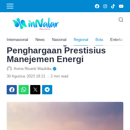
›
Home
Bola
Indonesia Wajib Bangga!
Bandara I Gusti Ngurah Rai
di Bali Menangkan
Internasional
News
Nasional
Regional
Bola
Entertainm
Penghargaan Prestisius
Manejemen Energi
Anma Risanti Maulidia
.
30 Agustus 2023 18:21
2 min read
Facebook
WhatsApp
Twitter
Telegram