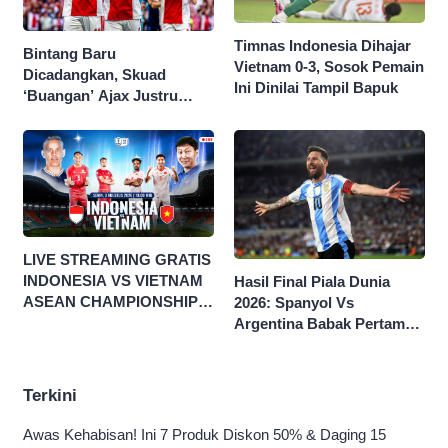
Timnas Indonesia Dihajar
Bintang Baru
Vietnam 0-3, Sosok Pemain
Dicadangkan, Skuad
Ini Dinilai Tampil Bapuk
‘Buangan’ Ajax Justru
Menggila di Eropa
LIVE STREAMING GRATIS
INDONESIA VS VIETNAM
Hasil Final Piala Dunia
ASEAN CHAMPIONSHIP
2026: Spanyol Vs
HYUNDAI CUP 2026
Argentina Babak Pertama
0-0
Terkini
Awas Kehabisan! Ini 7 Produk Diskon 50% & Daging 15