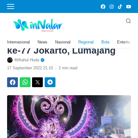
›
Home
Bola
Heboh Aksi Getok Harga
Parkir Tak Sesuai Karcis di
Karnaval Peringatan HUT RI
Internasional
News
Nasional
Regional
Bola
Entertainm
ke-77 Jokarto, Lumajang
Miftahul Huda
.
17 September 2022 21:10
2 min read
Facebook
WhatsApp
Twitter
Telegram