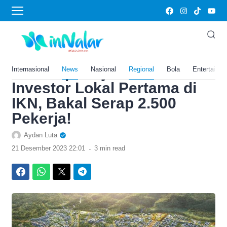
›
Home
News
Hebat! Investasi Rp3 Triliun,
Emiten Konglomerat
Christoper Tjia Jadi
Internasional
News
Nasional
Regional
Bola
Entertainm
Investor Lokal Pertama di
IKN, Bakal Serap 2.500
Pekerja!
Aydan Luta
.
21 Desember 2023 22:01
3 min read
Facebook
WhatsApp
Twitter
Telegram