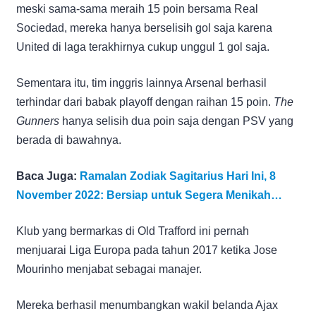
meski sama-sama meraih 15 poin bersama Real
Sociedad, mereka hanya berselisih gol saja karena
United di laga terakhirnya cukup unggul 1 gol saja.
Sementara itu, tim inggris lainnya Arsenal berhasil
terhindar dari babak playoff dengan raihan 15 poin.
The
Gunners
hanya selisih dua poin saja dengan PSV yang
berada di bawahnya.
Baca Juga:
Ramalan Zodiak Sagitarius Hari Ini, 8
November 2022: Bersiap untuk Segera Menikah…
Klub yang bermarkas di Old Trafford ini pernah
menjuarai Liga Europa pada tahun 2017 ketika Jose
Mourinho menjabat sebagai manajer.
Mereka berhasil menumbangkan wakil belanda Ajax