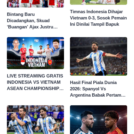
Timnas Indonesia Dihajar
Bintang Baru
Vietnam 0-3, Sosok Pemain
Dicadangkan, Skuad
Ini Dinilai Tampil Bapuk
‘Buangan’ Ajax Justru
Menggila di Eropa
LIVE STREAMING GRATIS
INDONESIA VS VIETNAM
Hasil Final Piala Dunia
ASEAN CHAMPIONSHIP
2026: Spanyol Vs
HYUNDAI CUP 2026
Argentina Babak Pertama
0-0