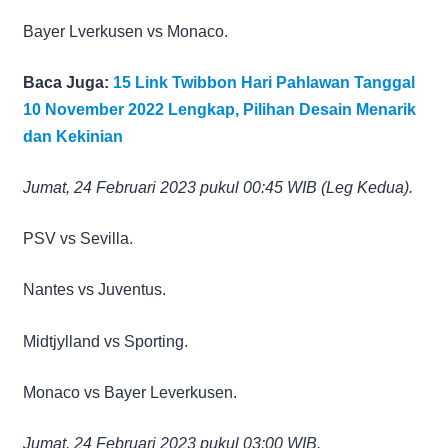
Bayer Lverkusen vs Monaco.
Baca Juga:
15 Link Twibbon Hari Pahlawan Tanggal
10 November 2022 Lengkap, Pilihan Desain Menarik
dan Kekinian
Jumat, 24 Februari 2023 pukul 00:45 WIB (Leg Kedua).
PSV vs Sevilla.
Nantes vs Juventus.
Midtjylland vs Sporting.
Monaco vs Bayer Leverkusen.
Jumat, 24 Februari 2023 pukul 03:00 WIB.