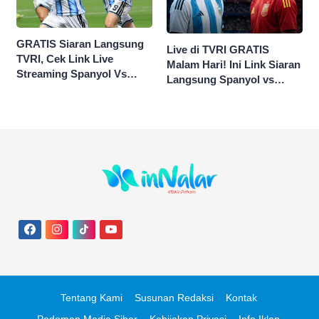
GRATIS Siaran Langsung
Live di TVRI GRATIS
TVRI, Cek Link Live
Malam Hari! Ini Link Siaran
Streaming Spanyol Vs
Langsung Spanyol vs
Argentina di Sini Final
Argentina di Final Piala
Piala Dunia 2026
Dunia 2026
Tentang Kami
Susunan Redaksi
Kontak