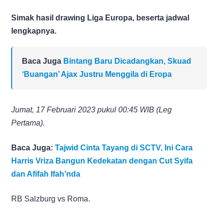
Simak hasil drawing Liga Europa, beserta jadwal
lengkapnya.
Baca Juga
Bintang Baru Dicadangkan, Skuad
‘Buangan’ Ajax Justru Menggila di Eropa
Jumat, 17 Februari 2023 pukul 00:45 WIB (Leg
Pertama).
Baca Juga:
Tajwid Cinta Tayang di SCTV, Ini Cara
Harris Vriza Bangun Kedekatan dengan Cut Syifa
dan Afifah Ifah’nda
RB Salzburg vs Roma.