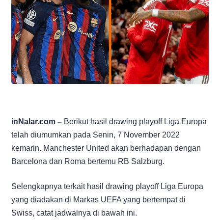
inNalar.com –
Berikut hasil drawing playoff Liga Europa
telah diumumkan pada Senin, 7 November 2022
kemarin. Manchester United akan berhadapan dengan
Barcelona dan Roma bertemu RB Salzburg.
Selengkapnya terkait hasil drawing playoff Liga Europa
yang diadakan di Markas UEFA yang bertempat di
Swiss, catat jadwalnya di bawah ini.