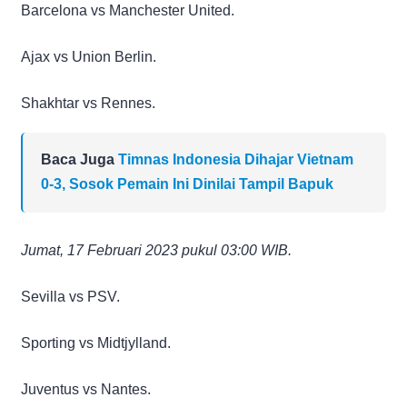
Barcelona vs Manchester United.
Ajax vs Union Berlin.
Shakhtar vs Rennes.
Baca Juga
Timnas Indonesia Dihajar Vietnam
0-3, Sosok Pemain Ini Dinilai Tampil Bapuk
Jumat, 17 Februari 2023 pukul 03:00 WIB.
Sevilla vs PSV.
Sporting vs Midtjylland.
Juventus vs Nantes.