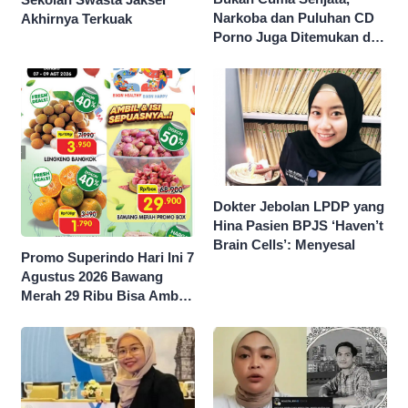
Narkoba dan Puluhan CD
Akhirnya Terkuak
Porno Juga Ditemukan di
Sekolah Swasta Jaksel
Dokter Jebolan LPDP yang
Hina Pasien BPJS ‘Haven’t
Brain Cells’: Menyesal
Promo Superindo Hari Ini 7
Agustus 2026 Bawang
Merah 29 Ribu Bisa Ambil
dan Isi Sepuasnya Diskon
50 Persen