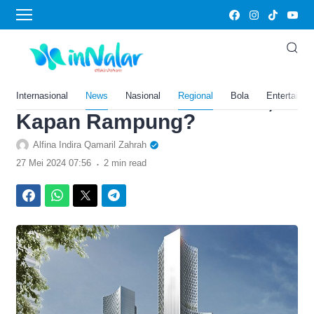
›
Home
News
Gerus Anggaran Sebesar
Rp550 Miliar, Intip Fasilitas
Mewah RS Vertikal di IKN,
Internasional
News
Nasional
Regional
Bola
Entertainm
Kapan Rampung?
Alfina Indira Qamaril Zahrah
.
27 Mei 2024 07:56
2 min read
Facebook
WhatsApp
Twitter
Telegram