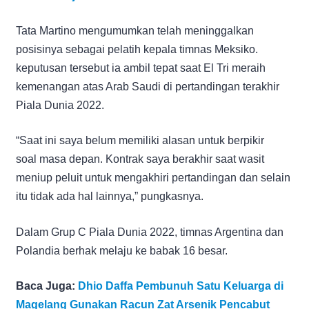
Tata Martino mengumumkan telah meninggalkan
posisinya sebagai pelatih kepala timnas Meksiko.
keputusan tersebut ia ambil tepat saat El Tri meraih
kemenangan atas Arab Saudi di pertandingan terakhir
Piala Dunia 2022.
“Saat ini saya belum memiliki alasan untuk berpikir
soal masa depan. Kontrak saya berakhir saat wasit
meniup peluit untuk mengakhiri pertandingan dan selain
itu tidak ada hal lainnya,” pungkasnya.
Dalam Grup C Piala Dunia 2022, timnas Argentina dan
Polandia berhak melaju ke babak 16 besar.
Baca Juga:
Dhio Daffa Pembunuh Satu Keluarga di
Magelang Gunakan Racun Zat Arsenik Pencabut