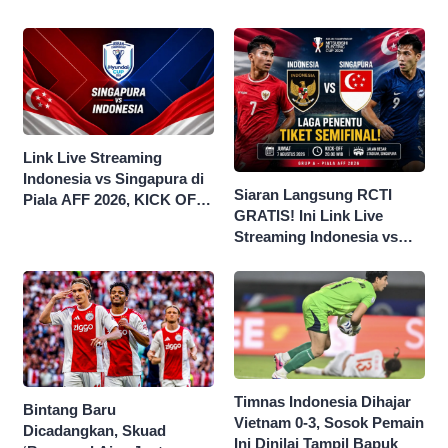
Link Live Streaming
Indonesia vs Singapura di
Siaran Langsung RCTI
Piala AFF 2026, KICK OFF
GRATIS! Ini Link Live
20.00 WIB
Streaming Indonesia vs
Singapura di Piala AFF
2026
Timnas Indonesia Dihajar
Bintang Baru
Vietnam 0-3, Sosok Pemain
Dicadangkan, Skuad
Ini Dinilai Tampil Bapuk