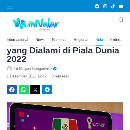
›
Home
Bola
Gerardo Martino Resmi
Mundur dari Kursi Pelatih
Meksiko Usai Hasil Buruk
Internasional
News
Nasional
Regional
Bola
Entertainm
yang Dialami di Piala Dunia
2022
Tri Meljasi Bougenvillo
.
1 Desember 2022 11:42
3 min read
Facebook
WhatsApp
Twitter
Telegram