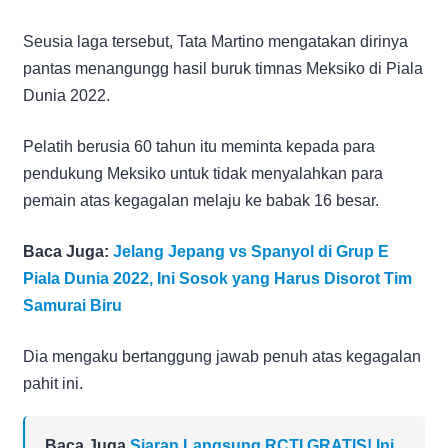
Seusia laga tersebut, Tata Martino mengatakan dirinya
pantas menangungg hasil buruk timnas Meksiko di Piala
Dunia 2022.
Pelatih berusia 60 tahun itu meminta kepada para
pendukung Meksiko untuk tidak menyalahkan para
pemain atas kegagalan melaju ke babak 16 besar.
Baca Juga:
Jelang Jepang vs Spanyol di Grup E
Piala Dunia 2022, Ini Sosok yang Harus Disorot Tim
Samurai Biru
Dia mengaku bertanggung jawab penuh atas kegagalan
pahit ini.
Baca Juga
Siaran Langsung RCTI GRATIS! Ini