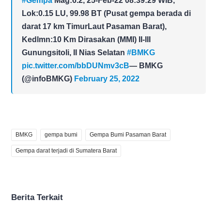
#Gempa
Mag:6.2, 25-Feb-22 08:39:29 WIB,
Lok:0.15 LU, 99.98 BT (Pusat gempa berada di
darat 17 km TimurLaut Pasaman Barat),
Kedlmn:10 Km Dirasakan (MMI) II-III
Gunungsitoli, II Nias Selatan
#BMKG
pic.twitter.com/bbDUNmv3cB
— BMKG
(@infoBMKG)
February 25, 2022
BMKG
gempa bumi
Gempa Bumi Pasaman Barat
Gempa darat terjadi di Sumatera Barat
Berita Terkait