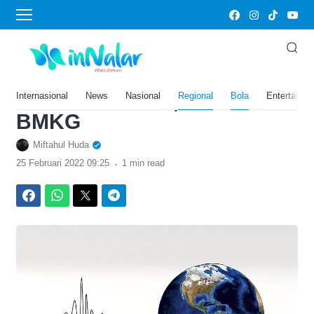
›
Home
Bola
Gempa Bumi Magnitudo 6,2
Terjadi di Pasaman Barat,
Sumatera Barat, Ini Kata
Internasional
News
Nasional
Regional
Bola
Entertainm
BMKG
Miftahul Huda
.
25 Februari 2022 09:25
1 min read
Facebook
WhatsApp
Twitter
Telegram