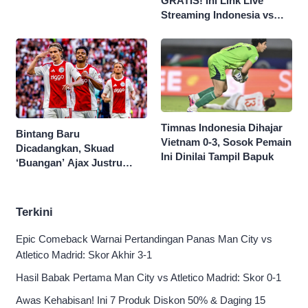
GRATIS! Ini Link Live
20.00 WIB
Streaming Indonesia vs
Singapura di Piala AFF
2026
Timnas Indonesia Dihajar
Bintang Baru
Vietnam 0-3, Sosok Pemain
Dicadangkan, Skuad
Ini Dinilai Tampil Bapuk
‘Buangan’ Ajax Justru
Menggila di Eropa
Terkini
Epic Comeback Warnai Pertandingan Panas Man City vs
Atletico Madrid: Skor Akhir 3-1
Hasil Babak Pertama Man City vs Atletico Madrid: Skor 0-1
Awas Kehabisan! Ini 7 Produk Diskon 50% & Daging 15