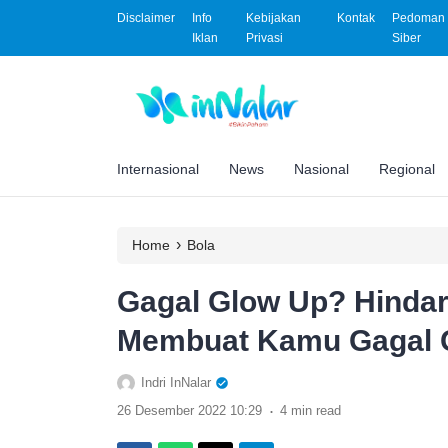
Disclaimer
Info
Kebijakan
Kontak
Pedoman 
Iklan
Privasi
Siber
Internasional
News
Nasional
Regional
›
Home
Bola
Gagal Glow Up? Hindar
Membuat Kamu Gagal G
Indri InNalar
.
26 Desember 2022 10:29
4 min read