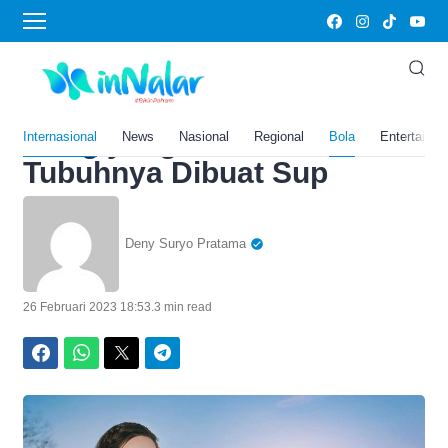
Home
›
Bola
Fakta-Fakta Kematian Abby
Choi, Model Cantik Hong
Kong yang Dimutilasi dan
Internasional
News
Nasional
Regional
Bola
Entertainm
Tubuhnya Dibuat Sup
Deny Suryo Pratama
26 Februari 2023 18:53
.
3 min read
Facebook
WhatsApp
Twitter
Telegram