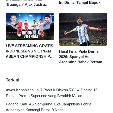
Ini Dinilai Tampil Bapuk
‘Buangan’ Ajax Justru
Menggila di Eropa
LIVE STREAMING GRATIS
INDONESIA VS VIETNAM
Hasil Final Piala Dunia
ASEAN CHAMPIONSHIP
2026: Spanyol Vs
HYUNDAI CUP 2026
Argentina Babak Pertama
0-0
Terkini
Awas Kehabisan! Ini 7 Produk Diskon 50% & Daging 15
Ribuan Promo Superindo yang Berakhir Malam Ini
Pegang Kartu AS Sempurna, Eks Jampidsus Febrie
Adriansyah Kantongi Borok 9 Naga