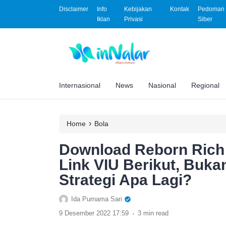
Disclaimer
Info
Kebijakan
Kontak
Pedoman 
Iklan
Privasi
Siber
Internasional
News
Nasional
Regional
›
Home
Bola
Download Reborn Rich 
Link VIU Berikut, Buka
Strategi Apa Lagi?
Ida Purnama Sari
.
9 Desember 2022 17:59
3 min read