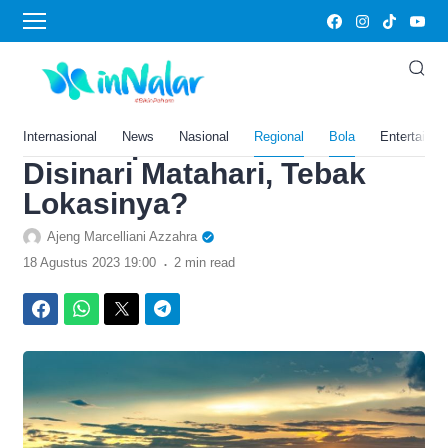
›
Home
Bola
Dijuluki Tak Kenal Musim,
Daerah di Kalimantan Utara
Ini Hampir Tak Pernah
Internasional
News
Nasional
Regional
Bola
Entertainm
Disinari Matahari, Tebak
Lokasinya?
Ajeng Marcelliani Azzahra
.
18 Agustus 2023 19:00
2 min read
Facebook
WhatsApp
Twitter
Telegram