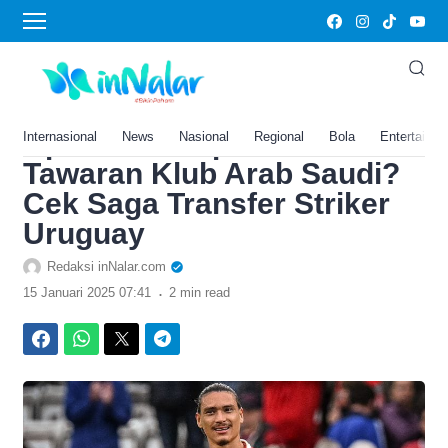
›
Home
Darwin Nunez Diminati Al
Hilal 70 Juta Poundsterling!
Apakah Liverpool Menerima
Internasional
News
Nasional
Regional
Bola
Entertainm
Tawaran Klub Arab Saudi?
Cek Saga Transfer Striker
Uruguay
Redaksi inNalar.com
.
15 Januari 2025 07:41
2 min read
Facebook
WhatsApp
Twitter
Telegram