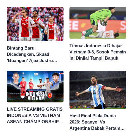
Singapura di Piala AFF
2026
Timnas Indonesia Dihajar
Bintang Baru
Vietnam 0-3, Sosok Pemain
Dicadangkan, Skuad
Ini Dinilai Tampil Bapuk
‘Buangan’ Ajax Justru
Menggila di Eropa
LIVE STREAMING GRATIS
INDONESIA VS VIETNAM
Hasil Final Piala Dunia
ASEAN CHAMPIONSHIP
2026: Spanyol Vs
HYUNDAI CUP 2026
Argentina Babak Pertama