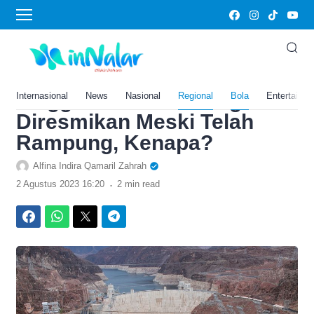
›
Home
Bola
Dananya Rp846 Miliar!
Bendungan di Lampung Ini
hingga Kini Belum Juga
Internasional
News
Nasional
Regional
Bola
Entertainm
Diresmikan Meski Telah
Rampung, Kenapa?
Alfina Indira Qamaril Zahrah
.
2 Agustus 2023 16:20
2 min read
Facebook
WhatsApp
Twitter
Telegram