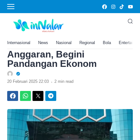
›
Home
Danantara Bakal Peroleh
Suntikan Dana Rp301
Triliun dari Hasil Efisiensi
Internasional
News
Nasional
Regional
Bola
Entertainm
Anggaran, Begini
Pandangan Ekonom
.
20 Februari 2025 22:03
2 min read
Facebook
WhatsApp
Twitter
Telegram