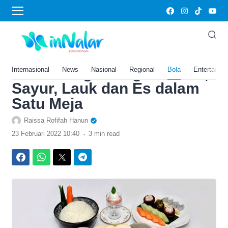
›
Home
Bola
Budaya Rijsttafel, Alasan
Mengapa Orang Indonesia
Suka Menghidangkan Nasi,
Internasional
News
Nasional
Regional
Bola
Entertainm
Sayur, Lauk dan Es dalam
Satu Meja
Raissa Rofifah Hanun
.
23 Februari 2022 10:40
3 min read
Facebook
WhatsApp
Twitter
Telegram