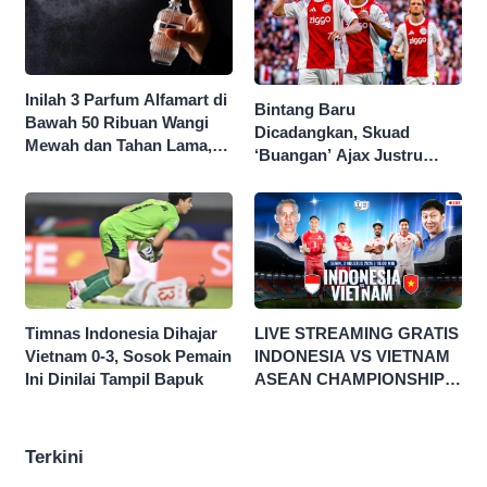
Inilah 3 Parfum Alfamart di
Bintang Baru
Bawah 50 Ribuan Wangi
Dicadangkan, Skuad
Mewah dan Tahan Lama,
‘Buangan’ Ajax Justru
Nggak Kalah Sama Parfum
Menggila di Eropa
1 Jutaan!
Timnas Indonesia Dihajar
LIVE STREAMING GRATIS
Vietnam 0-3, Sosok Pemain
INDONESIA VS VIETNAM
Ini Dinilai Tampil Bapuk
ASEAN CHAMPIONSHIP
HYUNDAI CUP 2026
Terkini