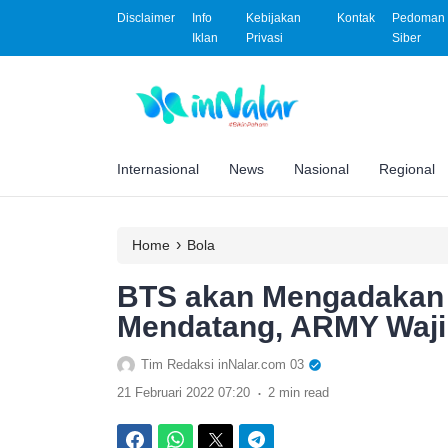
Disclaimer
Info
Kebijakan
Kontak
Pedoman 
Iklan
Privasi
Siber
Internasional
News
Nasional
Regional
›
Home
Bola
BTS akan Mengadakan 
Mendatang, ARMY Waji
Tim Redaksi inNalar.com 03
.
21 Februari 2022 07:20
2 min read
Facebook
WhatsApp
Twitter
Telegram