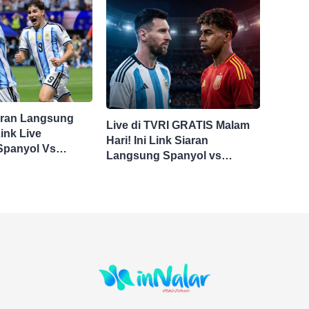
aran Langsung
Live di TVRI GRATIS Malam
ink Live
Hari! Ini Link Siaran
Spanyol Vs
Langsung Spanyol vs
 Sini Final Piala
Argentina di Final Piala
Dunia 2026