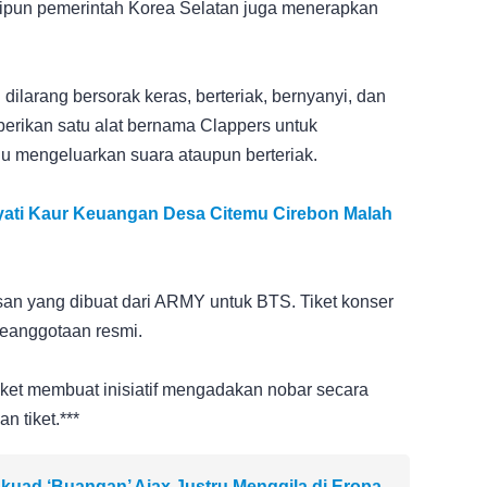
kipun pemerintah Korea Selatan juga menerapkan
dilarang bersorak keras, berteriak, bernyanyi, dan
erikan satu alat bernama Clappers untuk
u mengeluarkan suara ataupun berteriak.
ayati Kaur Keuangan Desa Citemu Cirebon Malah
an yang dibuat dari ARMY untuk BTS. Tiket konser
keanggotaan resmi.
ket membuat inisiatif mengadakan nobar secara
 tiket.***
kuad ‘Buangan’ Ajax Justru Menggila di Eropa