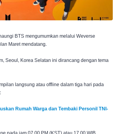
enaungi BTS mengumumkan melalui Weverse
lan Maret mendatang.
m, Seoul, Korea Selatan ini dirancang dengan tema
mpilan langsung atau offline dalam tiga hari pada
:
uskan Rumah Warga dan Tembaki Personil TNI-
line pada jam 07.00 PM (KST) atau 17.00 WIB