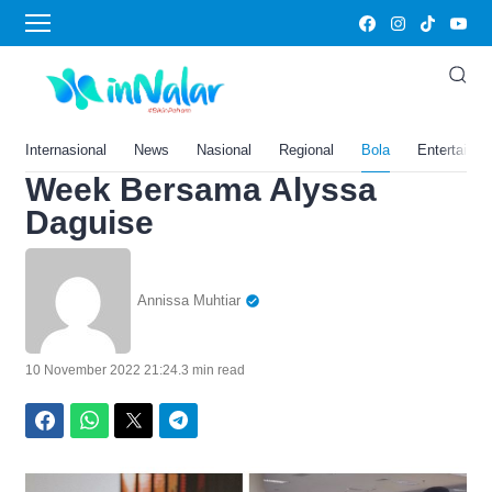
Home
›
Bola
Bryan Domani Deg-degan
Pertama Kali Jalan di
Catwalk Jakarta Fashion
Internasional
News
Nasional
Regional
Bola
Entertainm
Week Bersama Alyssa
Daguise
Annissa Muhtiar
10 November 2022 21:24
.
3 min read
Facebook
WhatsApp
Twitter
Telegram